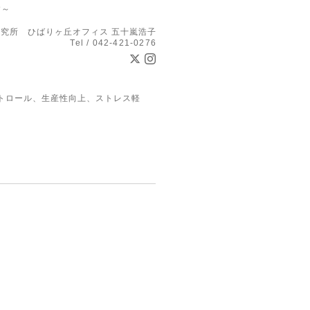
す～
究所 ひばりヶ丘オフィス 五十嵐浩子
Tel / 042-421-0276
トロール、生産性向上、ストレス軽