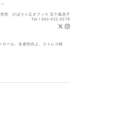
す～
究所 ひばりヶ丘オフィス 五十嵐浩子
Tel / 042-421-0276
トロール、生産性向上、ストレス軽