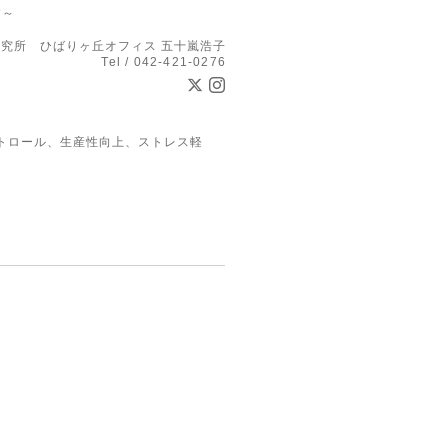
す～
究所 ひばりヶ丘オフィス 五十嵐浩子
Tel / 042-421-0276
トロール、生産性向上、ストレス軽