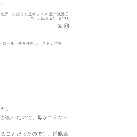
す～
究所 ひばりヶ丘オフィス 五十嵐浩子
Tel / 042-421-0276
トロール、生産性向上、ストレス軽
した。
絆があったので、母が亡くなっ
いることだったので）、睡眠薬