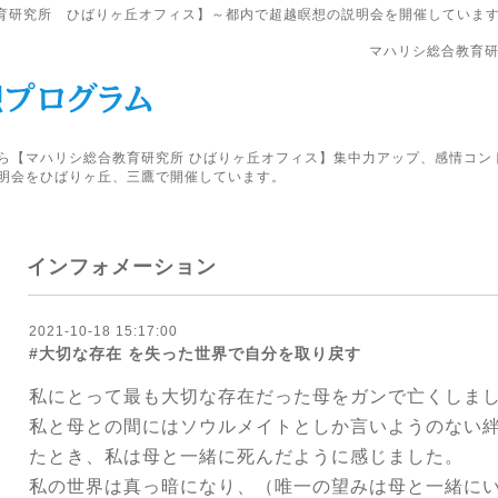
育研究所 ひばりヶ丘オフィス】～都内で超越瞑想の説明会を開催していま
マハリシ総合教育研
ら【マハリシ総合教育研究所 ひばりヶ丘オフィス】集中力アップ、感情コン
明会をひばりヶ丘、三鷹で開催しています。
インフォメーション
2021-10-18 15:17:00
#大切な存在 を失った世界で自分を取り戻す
私にとって最も大切な存在だった母をガンで亡くしま
私と母との間にはソウルメイトとしか言いようのない
たとき、私は母と一緒に死んだように感じました。
私の世界は真っ暗になり、（唯一の望みは母と一緒に