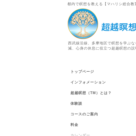
都内で瞑想を教える【マハリシ総合教
西武線沿線、多摩地区で瞑想を学ぶな
減、心身の休息に役立つ超越瞑想の説
トップページ
インフォメーション
超越瞑想（TM）とは？
体験談
コースのご案内
料金
カレンダー