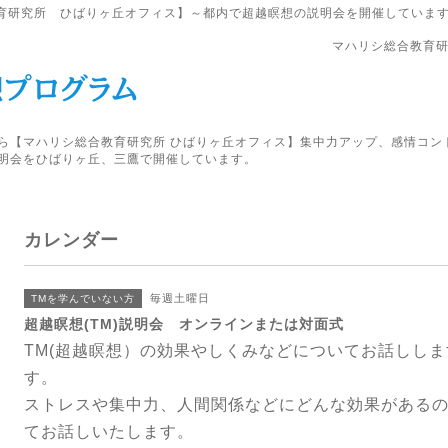
育研究所 ひばりヶ丘オフィス】～都内で超越瞑想の説明会を開催していま
マハリシ総合教育研
ら【マハリシ総合教育研究所 ひばりヶ丘オフィス】集中力アップ、感情コン
明会をひばりヶ丘、三鷹で開催しています。
カレンダー
毎週土曜日
TMを学んでいない方
超越瞑想(TM)説明会 オンラインまたは対面式
TM(超越瞑想）の効果やしくみなどについてお話ししま
す
。
ストレスや集中力、人間関係などにどんな効果がある
てお話しいたします。