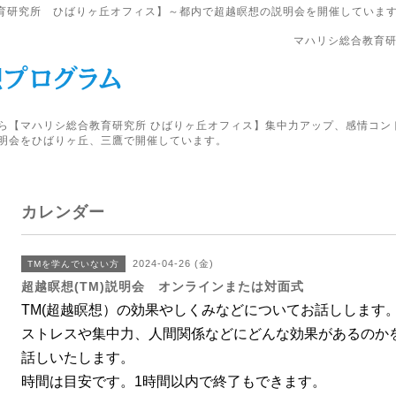
育研究所 ひばりヶ丘オフィス】～都内で超越瞑想の説明会を開催していま
マハリシ総合教育研
ら【マハリシ総合教育研究所 ひばりヶ丘オフィス】集中力アップ、感情コン
明会をひばりヶ丘、三鷹で開催しています。
カレンダー
2024-04-26 (金)
TMを学んでいない方
超越瞑想(TM)説明会 オンラインまたは対面式
TM(超越瞑想）の効果やしくみなどについてお話しします
ストレスや集中力、人間関係などにどんな効果があるのか
話しいたします。
時間は目安です。1時間以内で終了もできます。