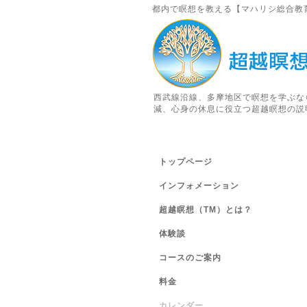
都内で瞑想を教える【マハリシ総合教
西武線沿線、多摩地区で瞑想を学ぶな
減、心身の休息に役立つ超越瞑想の説
トップページ
インフォメーション
超越瞑想（TM）とは？
体験談
コースのご案内
料金
カレンダー