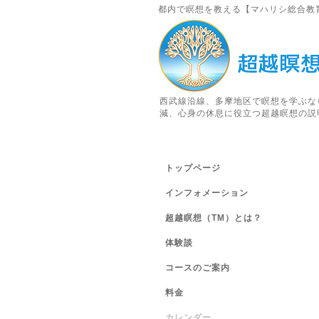
都内で瞑想を教える【マハリシ総合教
西武線沿線、多摩地区で瞑想を学ぶな
減、心身の休息に役立つ超越瞑想の説
トップページ
インフォメーション
超越瞑想（TM）とは？
体験談
コースのご案内
料金
カレンダー