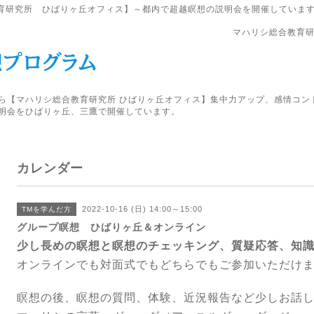
育研究所 ひばりヶ丘オフィス】～都内で超越瞑想の説明会を開催していま
マハリシ総合教育研
ら【マハリシ総合教育研究所 ひばりヶ丘オフィス】集中力アップ、感情コン
明会をひばりヶ丘、三鷹で開催しています。
カレンダー
2022-10-16 (日) 14:00～15:00
TMを学んだ方
グループ瞑想 ひばりヶ丘＆オンライン
少し長めの瞑想と瞑想のチェッキング、質疑応答、知
オンラインでも対面式でもどちらでもご参加いただけ
瞑想の後、瞑想の質問、体験、近況報告など少しお話