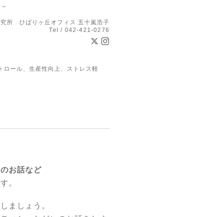
す～
究所 ひばりヶ丘オフィス 五十嵐浩子
Tel / 042-421-0276
トロール、生産性向上、ストレス軽
識のお話など
ます。
ししましょう。