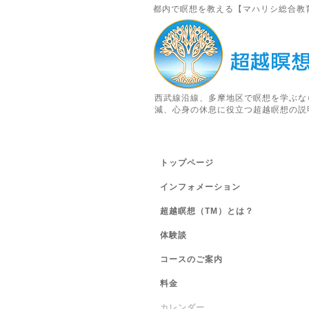
都内で瞑想を教える【マハリシ総合教
西武線沿線、多摩地区で瞑想を学ぶな
減、心身の休息に役立つ超越瞑想の説
トップページ
インフォメーション
超越瞑想（TM）とは？
体験談
コースのご案内
料金
カレンダー