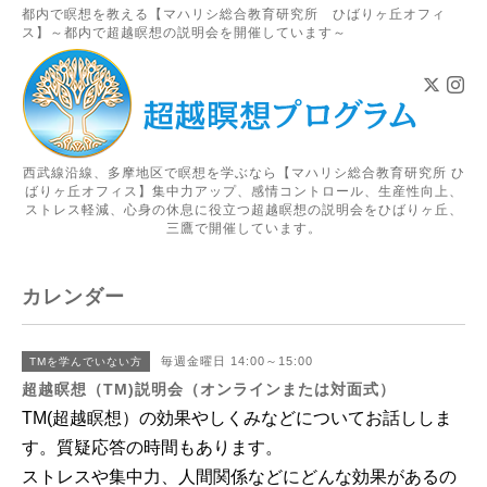
都内で瞑想を教える【マハリシ総合教育研究所 ひばりヶ丘オフィ
ス】～都内で超越瞑想の説明会を開催しています～
西武線沿線、多摩地区で瞑想を学ぶなら【マハリシ総合教育研究所 ひ
ばりヶ丘オフィス】集中力アップ、感情コントロール、生産性向上、
ストレス軽減、心身の休息に役立つ超越瞑想の説明会をひばりヶ丘、
三鷹で開催しています。
カレンダー
毎週金曜日 14:00～15:00
TMを学んでいない方
超越瞑想（TM)説明会（オンラインまたは対面式）
TM(超越瞑想）の効果やしくみなどについてお話ししま
す。
質疑応答の時間もあります
。
ストレスや集中力、人間関係などにどんな効果があるの