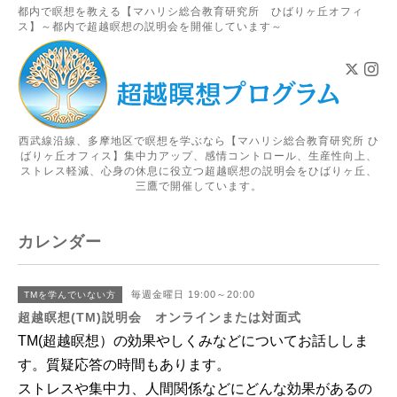
都内で瞑想を教える【マハリシ総合教育研究所 ひばりヶ丘オフィ
ス】～都内で超越瞑想の説明会を開催しています～
西武線沿線、多摩地区で瞑想を学ぶなら【マハリシ総合教育研究所 ひ
ばりヶ丘オフィス】集中力アップ、感情コントロール、生産性向上、
ストレス軽減、心身の休息に役立つ超越瞑想の説明会をひばりヶ丘、
三鷹で開催しています。
カレンダー
毎週金曜日 19:00～20:00
TMを学んでいない方
超越瞑想(TM)説明会 オンラインまたは対面式
TM(超越瞑想）の効果やしくみなどについてお話ししま
す。
質疑応答の時間もあります
。
ストレスや集中力、人間関係などにどんな効果があるの