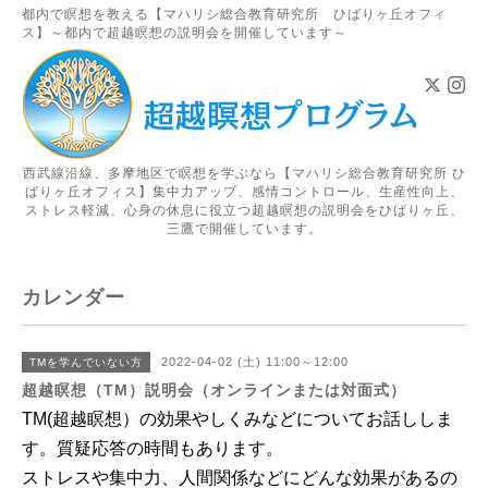
都内で瞑想を教える【マハリシ総合教育研究所 ひばりヶ丘オフィ
ス】～都内で超越瞑想の説明会を開催しています～
西武線沿線、多摩地区で瞑想を学ぶなら【マハリシ総合教育研究所 ひ
ばりヶ丘オフィス】集中力アップ、感情コントロール、生産性向上、
ストレス軽減、心身の休息に役立つ超越瞑想の説明会をひばりヶ丘、
三鷹で開催しています。
カレンダー
2022-04-02 (土) 11:00～12:00
TMを学んでいない方
超越瞑想（TM）説明会（オンラインまたは対面式）
TM(超越瞑想）の効果やしくみなどについてお話ししま
す。
質疑応答の時間もあります
。
ストレスや集中力、人間関係などにどんな効果があるの