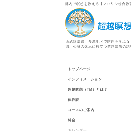
都内で瞑想を教える【マハリシ総合教
西武線沿線、多摩地区で瞑想を学ぶな
減、心身の休息に役立つ超越瞑想の説
トップページ
インフォメーション
超越瞑想（TM）とは？
体験談
コースのご案内
料金
カレンダー