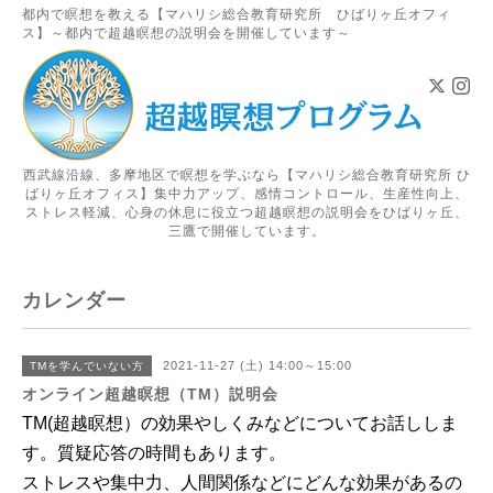
都内で瞑想を教える【マハリシ総合教育研究所 ひばりヶ丘オフィ
ス】～都内で超越瞑想の説明会を開催しています～
西武線沿線、多摩地区で瞑想を学ぶなら【マハリシ総合教育研究所 ひ
ばりヶ丘オフィス】集中力アップ、感情コントロール、生産性向上、
ストレス軽減、心身の休息に役立つ超越瞑想の説明会をひばりヶ丘、
三鷹で開催しています。
カレンダー
2021-11-27 (土) 14:00～15:00
TMを学んでいない方
オンライン超越瞑想（TM）説明会
TM(超越瞑想）の効果やしくみなどについてお話ししま
す。
質疑応答の時間もあります
。
ストレスや集中力、人間関係などにどんな効果があるの