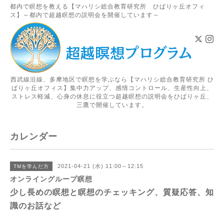
都内で瞑想を教える【マハリシ総合教育研究所 ひばりヶ丘オフィ
ス】～都内で超越瞑想の説明会を開催しています～
西武線沿線、多摩地区で瞑想を学ぶなら【マハリシ総合教育研究所 ひ
ばりヶ丘オフィス】集中力アップ、感情コントロール、生産性向上、
ストレス軽減、心身の休息に役立つ超越瞑想の説明会をひばりヶ丘、
三鷹で開催しています。
カレンダー
2021-04-21 (水) 11:00～12:15
TMを学んだ方
オンライングループ瞑想
少し長めの瞑想と瞑想のチェッキング、質疑応答、知
識のお話など