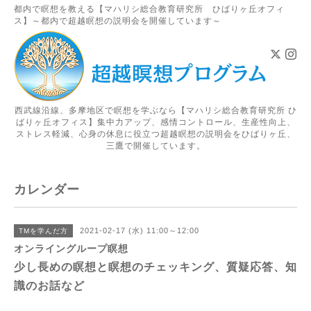
都内で瞑想を教える【マハリシ総合教育研究所 ひばりヶ丘オフィ
ス】～都内で超越瞑想の説明会を開催しています～
西武線沿線、多摩地区で瞑想を学ぶなら【マハリシ総合教育研究所 ひ
ばりヶ丘オフィス】集中力アップ、感情コントロール、生産性向上、
ストレス軽減、心身の休息に役立つ超越瞑想の説明会をひばりヶ丘、
三鷹で開催しています。
カレンダー
2021-02-17 (水) 11:00～12:00
TMを学んだ方
オンライングループ瞑想
少し長めの瞑想と瞑想のチェッキング、質疑応答、知
識のお話など