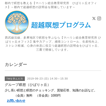
都内で瞑想を教える【マハリシ総合教育研究所 ひばりヶ丘オフィ
ス】～都内で超越瞑想の説明会を開催しています～
西武線沿線、多摩地区で瞑想を学ぶなら【マハリシ総合教育研究所 ひ
ばりヶ丘オフィス】集中力アップ、感情コントロール、生産性向上、
ストレス軽減、心身の休息に役立つ超越瞑想の説明会をひばりヶ丘、
三鷹で開催しています。
カレンダー
2019-06-23 (日) 14:30～15:30
TMを学んだ方
グループ瞑想（ひばりヶ丘）
少し長い瞑想と瞑想のチェッキング、質疑応答、知識のお話など。
（会員）無料 （非会員）1000円
お問い合わせ