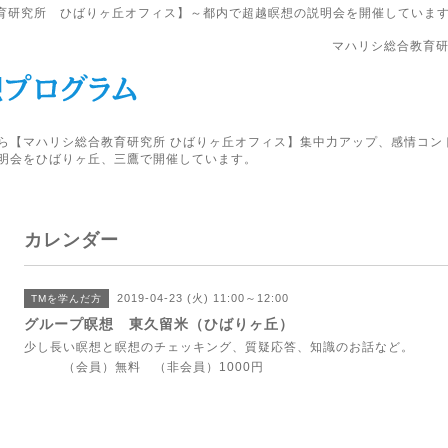
育研究所 ひばりヶ丘オフィス】～都内で超越瞑想の説明会を開催していま
マハリシ総合教育研
ら【マハリシ総合教育研究所 ひばりヶ丘オフィス】集中力アップ、感情コン
明会をひばりヶ丘、三鷹で開催しています。
カレンダー
2019-04-23 (火) 11:00～12:00
TMを学んだ方
グループ瞑想 東久留米（ひばりヶ丘）
少し長い瞑想と瞑想のチェッキング、質疑応答、知識のお話など。
（会員）無料 （非会員）1000円