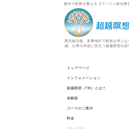
都内で瞑想を教える【マハリシ総合教
西武線沿線、多摩地区で瞑想を学ぶな
減、心身の休息に役立つ超越瞑想の説
トップページ
インフォメーション
超越瞑想（TM）とは？
体験談
コースのご案内
料金
カレンダー