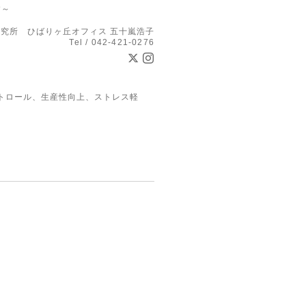
す～
究所 ひばりヶ丘オフィス 五十嵐浩子
Tel / 042-421-0276
トロール、生産性向上、ストレス軽