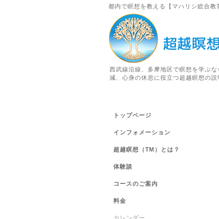
都内で瞑想を教える【マハリシ総合教
西武線沿線、多摩地区で瞑想を学ぶな
減、心身の休息に役立つ超越瞑想の説
トップページ
インフォメーション
超越瞑想（TM）とは？
体験談
コースのご案内
料金
カレンダー