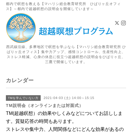
都内で瞑想を教える【マハリシ総合教育研究所 ひばりヶ丘オフィ
ス】～都内で超越瞑想の説明会を開催しています～
西武線沿線、多摩地区で瞑想を学ぶなら【マハリシ総合教育研究所 ひ
ばりヶ丘オフィス】集中力アップ、感情コントロール、生産性向上、
ストレス軽減、心身の休息に役立つ超越瞑想の説明会をひばりヶ丘、
三鷹で開催しています。
カレンダー
2021-04-03 (土) 14:00～15:15
TMを学んでいない方
TM説明会（オンラインまたは対面式）
TM(超越瞑想）の効果やしくみなどについてお話ししま
す。
質疑応答の時間もあります
。
ストレスや集中力、人間関係などにどんな効果があるの