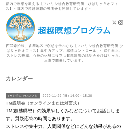
都内で瞑想を教える【マハリシ総合教育研究所 ひばりヶ丘オフィ
ス】～都内で超越瞑想の説明会を開催しています～
西武線沿線、多摩地区で瞑想を学ぶなら【マハリシ総合教育研究所 ひ
ばりヶ丘オフィス】集中力アップ、感情コントロール、生産性向上、
ストレス軽減、心身の休息に役立つ超越瞑想の説明会をひばりヶ丘、
三鷹で開催しています。
カレンダー
2020-11-29 (日) 14:00～15:30
TMを学んでいない方
TM説明会（オンラインまたは対面式）
TM(超越瞑想）の効果やしくみなどについてお話ししま
す。
質疑応答の時間もあります
。
ストレスや集中力、人間関係などにどんな効果があるの