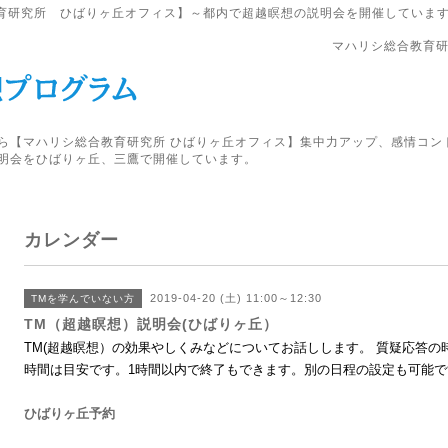
育研究所 ひばりヶ丘オフィス】～都内で超越瞑想の説明会を開催していま
マハリシ総合教育研
ら【マハリシ総合教育研究所 ひばりヶ丘オフィス】集中力アップ、感情コン
明会をひばりヶ丘、三鷹で開催しています。
カレンダー
2019-04-20 (土) 11:00～12:30
TMを学んでいない方
TM（超越瞑想）説明会(ひばりヶ丘）
TM(超越瞑想）の効果やしくみなどについてお話しします。 質疑応答の
時間は目安です。1時間以内で終了もできます。別の日程の設定も可能
ひばりヶ丘予約