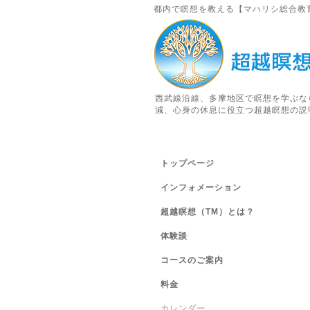
都内で瞑想を教える【マハリシ総合教
西武線沿線、多摩地区で瞑想を学ぶな
減、心身の休息に役立つ超越瞑想の説
トップページ
インフォメーション
超越瞑想（TM）とは？
体験談
コースのご案内
料金
カレンダー